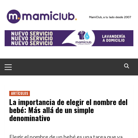
Saltar
al
contenido
Menú
principal
ARTÍCULOS
La importancia de elegir el nombre del
bebé: Más allá de un simple
denominativo
Elegir el nombre de un bebé es una tarea que va