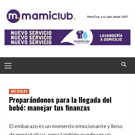
Saltar
al
contenido
Menú
principal
ARTÍCULOS
Preparándonos para la llegada del
bebé: manejar tus finanzas
El embarazo es un momento emocionante y lleno
de expectativas, pero también puede ser un