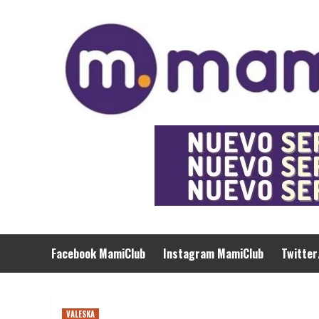
Saltar
al
contenido
Facebook MamiClub
Instagram MamiClub
Twitter
VALESKA