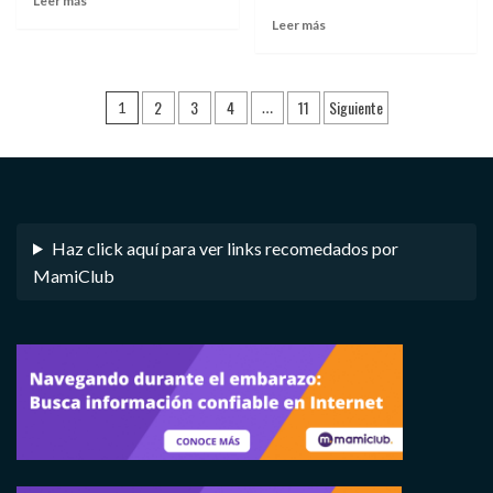
Leer más
Leer más
Navegación
2
3
4
11
Siguiente
1
…
de
entradas
Haz click aquí para ver links recomedados por
MamiClub