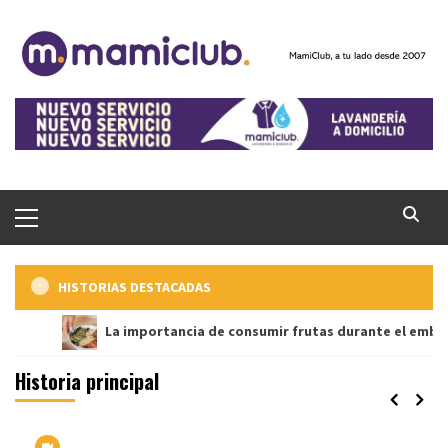
Saltar
al
contenido
Menú
principal
HISTORIAS DESTACADAS
La importancia de consumir frutas durante el embarazo
Historia principal