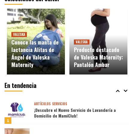
ARTÍCULOS
Preparándonos para la llegada del bebé:
manejar tus finanzas
3
VALESKA
ARTÍCULOS
Conoce las manta de
VALESKA
Anhelos y Antojos: descifrando los misterios
lactancia Alitas de
Producto destacado
de los antojos durante el embarazo
4
Ángel de Valeska
de Valeska Maternity:
Maternity
Pantalón Ambar
ARTÍCULOS
SALUD
El descanso en el embarazo: Cuidando tu
salud y la de tu bebé
En tendencia
5
ARTÍCULOS
SERVICIOS
¡Descubre el Nuevo Servicio de Lavandería a
Domicilio de MamiClub!
1