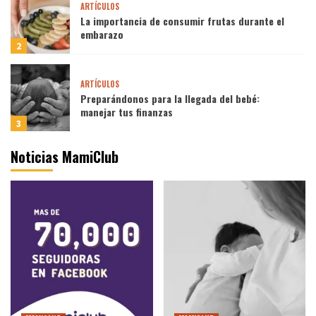
ARTÍCULOS
La importancia de consumir frutas durante el
embarazo
2
ARTÍCULOS
Preparándonos para la llegada del bebé:
manejar tus finanzas
3
Noticias MamiClub
ARTÍCULOS
Anhelos y Antojos: descifrando los misterios
de los antojos durante el embarazo
4
ARTÍCULOS
SALUD
El descanso en el embarazo: Cuidando tu
salud y la de tu bebé
5