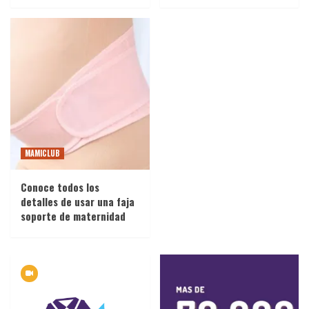
El descanso en el embarazo: Cuidando tu
salud y la de tu bebé
5
MAMICLUB
Conoce todos los
detalles de usar una faja
soporte de maternidad