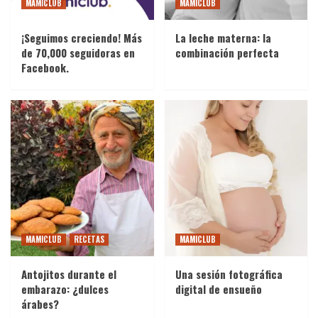
ARTÍCULOS
SERVICIOS
MAMICLUB
MAMICLUB
¡Descubre el Nuevo Servicio de Lavandería a
Domicilio de MamiClub!
¡Seguimos creciendo! Más
La leche materna: la
1
de 70,000 seguidoras en
combinación perfecta
Facebook.
ARTÍCULOS
La importancia de consumir frutas durante el
embarazo
2
ARTÍCULOS
Preparándonos para la llegada del bebé:
manejar tus finanzas
3
ARTÍCULOS
MAMICLUB
RECETAS
MAMICLUB
Anhelos y Antojos: descifrando los misterios
de los antojos durante el embarazo
Antojitos durante el
Una sesión fotográfica
4
embarazo: ¿dulces
digital de ensueño
árabes?
ARTÍCULOS
SALUD