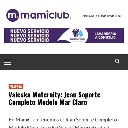
Saltar
al
contenido
Menú
principal
VALESKA
Valeska Maternity: Jean Soporte
Completo Modelo Mar Claro
En MamiClub tenemos el Jean Soporte Completo
Modelo Mar Claro de Valeska Maternity ideal