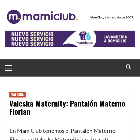
Saltar
al
contenido
Menú
principal
VALESKA
Valeska Maternity: Pantalón Materno
Florian
En MamiClub tenemos el Pantalón Materno
Florian de Valeska Maternity ideal para ti.