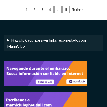
Navegación
2
3
4
11
Siguiente
1
…
de
entradas
Haz click aquí para ver links recomedados por
MamiClub