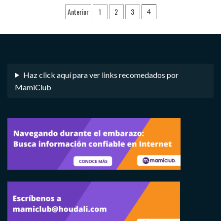
Navegación
Anterior
1
2
3
4
de
entradas
Haz click aquí para ver links recomedados por
MamiClub