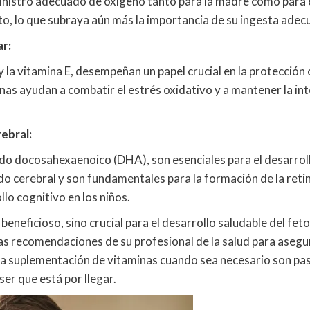
inistro adecuado de oxígeno tanto para la madre como para el
rto, lo que subraya aún más la importancia de su ingesta adec
ar:
y la vitamina E, desempeñan un papel crucial en la protección
nas ayudan a combatir el estrés oxidativo y a mantener la in
ebral:
do docosahexaenoico (DHA), son esenciales para el desarrollo
ido cerebral y son fundamentales para la formación de la ret
lo cognitivo en los niños.
neficioso, sino crucial para el desarrollo saludable del feto
s recomendaciones de su profesional de la salud para asegur
y la suplementación de vitaminas cuando sea necesario son p
 ser que está por llegar.